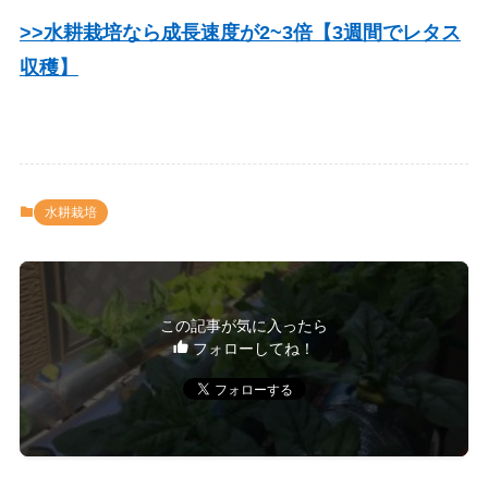
>>水耕栽培なら成長速度が2~3倍【3週間でレタス
収穫】
水耕栽培
この記事が気に入ったら
フォローしてね！