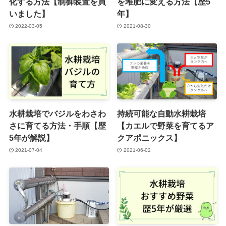
化する方法【制御装置を買
を堆肥に変える方法【歴5
いました】
年】
2022-03-05
2021-08-30
水耕栽培でバジルをわさわ
持続可能な自動水耕栽培
さに育てる方法・手順【歴
【カエルで野菜を育てるア
5年が解説】
クアポニックス】
2021-07-04
2021-06-02