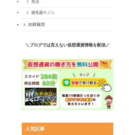
生活
脱毛器ケノン
水耕栽培
＼ブログでは言えない仮想通貨情報を配信／
人気記事