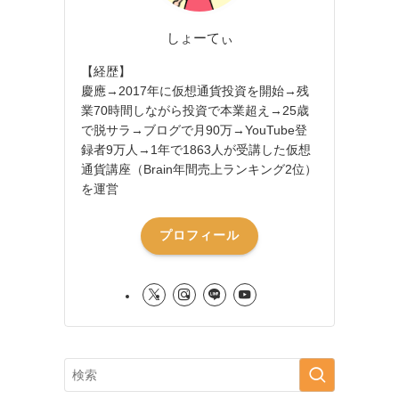
しょーてぃ
【経歴】
慶應→2017年に仮想通貨投資を開始→残
業70時間しながら投資で本業超え→25歳
で脱サラ→ブログで月90万→YouTube登
録者9万人→1年で1863人が受講した仮想
通貨講座（Brain年間売上ランキング2位）
を運営
プロフィール