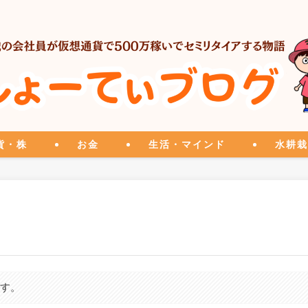
貨・株
お金
生活・マインド
水耕栽
ます。