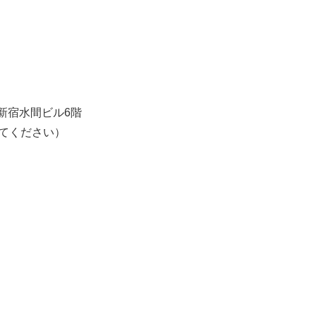
西新宿水間ビル6階
変更してください）