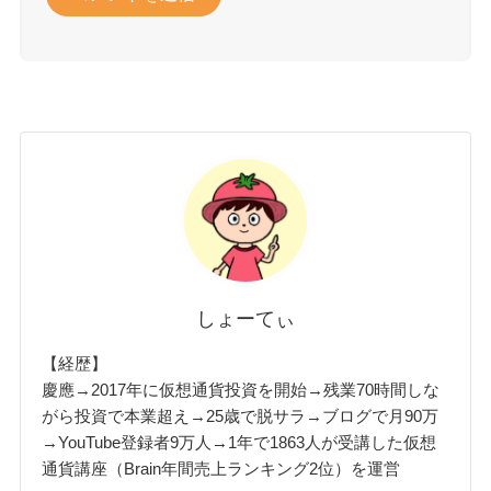
しょーてぃ
【経歴】
慶應→2017年に仮想通貨投資を開始→残業70時間しな
がら投資で本業超え→25歳で脱サラ→ブログで月90万
→YouTube登録者9万人→1年で1863人が受講した仮想
通貨講座（Brain年間売上ランキング2位）を運営