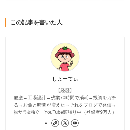
この記事を書いた人
しょーてぃ
【経歴】
慶應→工場設計→残業70時間で消耗→投資をガチ
る→お金と時間が増えた→それをブログで発信→
脱サラ&独立→YouTube頑張り中（登録者9万人）