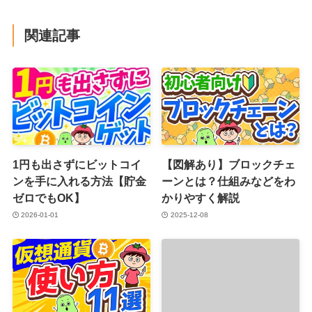
関連記事
1円も出さずにビットコイ
【図解あり】ブロックチェ
ンを手に入れる方法【貯金
ーンとは？仕組みなどをわ
ゼロでもOK】
かりやすく解説
2026-01-01
2025-12-08