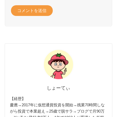
しょーてぃ
【経歴】
慶應→2017年に仮想通貨投資を開始→残業70時間しな
がら投資で本業超え→25歳で脱サラ→ブログで月90万