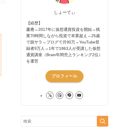
しょーてぃ
【経歴】
慶應→2017年に仮想通貨投資を開始→残
業70時間しながら投資で本業超え→25歳
で脱サラ→ブログで月90万→YouTube登
録者9万人→1年で1863人が受講した仮想
通貨講座（Brain年間売上ランキング2位）
を運営
プロフィール