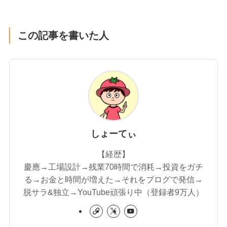
この記事を書いた人
しょーてぃ
【経歴】
慶應→工場設計→残業70時間で消耗→投資をガチ
る→お金と時間が増えた→それをブログで発信→
脱サラ&独立→YouTube頑張り中（登録者9万人）